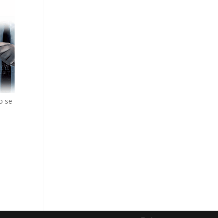
o se
o