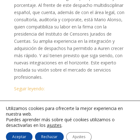
porcentaje. Al frente de este despacho multidisciplinar
español, que cuenta, además de con el área legal, con
consultoría, auditoría y corporate, está Mario Alonso,
quien compatibiliza su labor en la firma con la
presidencia del Instituto de Censores Jurados de
Cuentas. Su amplia experiencia en la integración y
adquisición de despachos ha permitido a Auren crecer
más rápido. Y así tienen previsto que siga siendo, con
nuevas integraciones en el horizonte. Este experto
traslada su visión sobre el mercado de servicios
profesionales.
Seguir leyendo:
Utilizamos cookies para ofrecerte la mejor experiencia en
nuestra web.
Puedes aprender más sobre qué cookies utilizamos o
desactivarlas en los
ajustes
.
© 2026
El blog de Mario Alonso Ayala
.
Política de
Aceptar
Rechazar
Ajustes
Privacidad
|
Cookies
|
Mapa del sitio