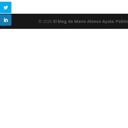
© 2026
El blog de Mario Alonso Ayala
.
Políti