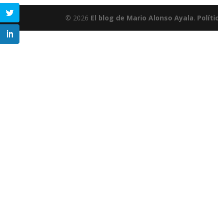
© 2026
El blog de Mario Alonso Ayala
.
Políti