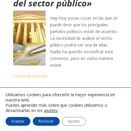
del sector público»
Hay muy pocas cosas en las que se
puede decir que los principales
partidos políticos están de acuerdo.
La necesidad de auditar el sector
público podría ser una de ellas.
Nadie ha querido escenificar este
consenso, pero en cierta manera
existe.
Continuar leyendo:
Utilizamos cookies para ofrecerte la mejor experiencia en
nuestra web.
Puedes aprender más sobre qué cookies utilizamos o
desactivarlas en los
ajustes
.
© 2026
El blog de Mario Alonso Ayala
.
Política de
Aceptar
Rechazar
Ajustes
Privacidad
|
Cookies
|
Mapa del sitio