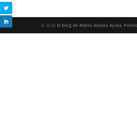
© 2026
El blog de Mario Alonso Ayala
.
Políti