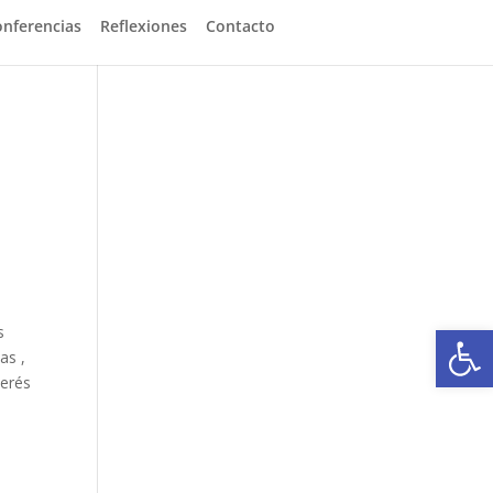
onferencias
Reflexiones
Contacto
Abrir
s
as ,
terés