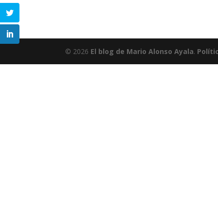
© 2026
El blog de Mario Alonso Ayala
.
Políti